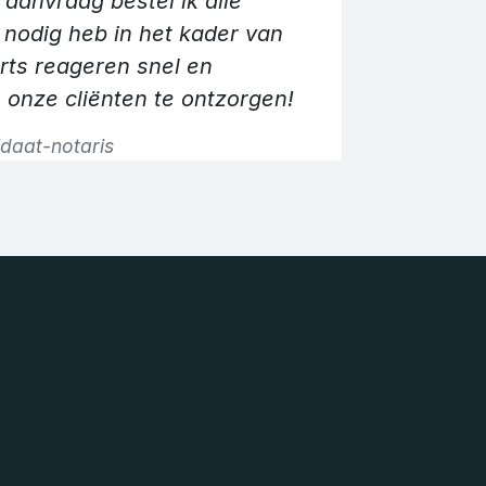
 aanvraag bestel ik alle
 nodig heb in het kader van
rts reageren snel en
Volgen
m onze cliënten te ontzorgen!
daat-notaris