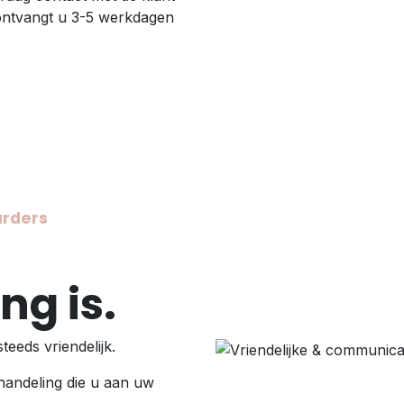
 ontvangt u 3-5 werkdagen
urders
ng is.
teeds vriendelijk.
handeling die u aan uw