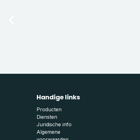
Vorige
Handige links
Producten
Diensten
Juridische info
Algemene
voorwaarden