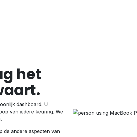
g het
waart.
oonlijk dashboard. U
rloop van iedere keuring. We
g.
p de andere aspecten van