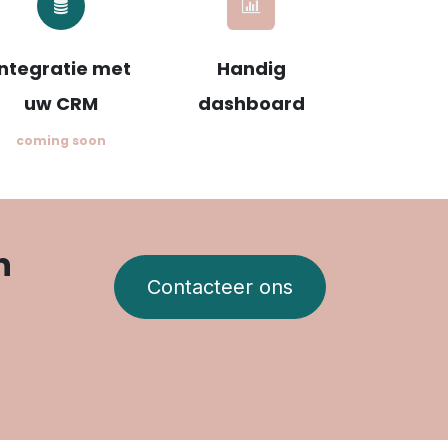
Integratie met
Handig
uw CRM
dashboard
coming soon
n
Contacteer ons