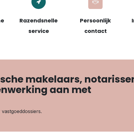
me
Razendsnelle
Persoonlijk
service
contact
gische makelaars, notarisse
nwerking aan met
 vastgoeddossiers.